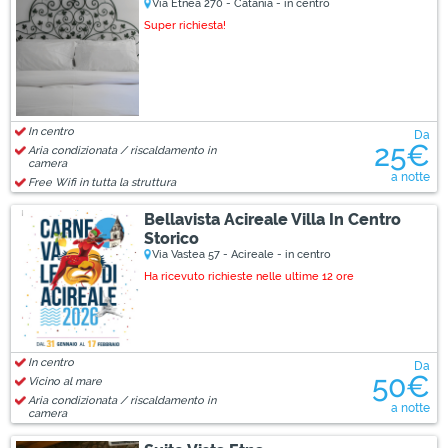
Via Etnea 270 - Catania - in centro
Super richiesta!
In centro
Da
25€
Aria condizionata / riscaldamento in
camera
a notte
Free Wifi in tutta la struttura
Bellavista Acireale Villa In Centro
Storico
Via Vastea 57 - Acireale - in centro
Ha ricevuto richieste nelle ultime 12 ore
In centro
Da
50€
Vicino al mare
Aria condizionata / riscaldamento in
a notte
camera