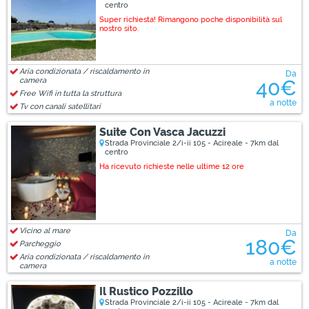
centro
Super richiesta! Rimangono poche disponibilità sul
nostro sito.
Aria condizionata / riscaldamento in
Da
camera
40€
Free Wifi in tutta la struttura
a notte
Tv con canali satellitari
Suite Con Vasca Jacuzzi
Strada Provinciale 2/i-ii 105 - Acireale - 7km dal
centro
Ha ricevuto richieste nelle ultime 12 ore
Vicino al mare
Da
180€
Parcheggio
Aria condizionata / riscaldamento in
a notte
camera
Il Rustico Pozzillo
Strada Provinciale 2/i-ii 105 - Acireale - 7km dal