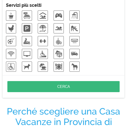
Vacanze nella natura
Rustico
Servizi più scelti
Soggiorni di lavoro
Vacanze sulla neve
Vacanze eco-friendly
Perché scegliere una Casa
Vacanze in Provincia di