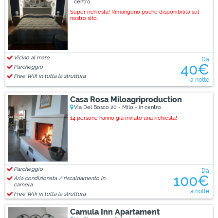
centro
Super richiesta! Rimangono poche disponibilità sul
nostro sito.
Vicino al mare
Da
40€
Parcheggio
Free Wifi in tutta la struttura
a notte
Casa Rosa Miloagriproduction
Via Del Bosco 20 - Milo - in centro
14 persone hanno già inviato una richiesta!
Parcheggio
Da
100€
Aria condizionata / riscaldamento in
camera
a notte
Free Wifi in tutta la struttura
Camula Inn Apartament