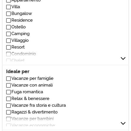
Appartamento
Vicino stazione
Villa
Vicino parchi/giardini
Bungalow
Vicino bar/ristoranti
Residence
Vicino club/discoteche
Ostello
Vicino stadio
Camping
Vicino ospedali/cliniche
Villaggio
Vicino monumenti/zone di interesse
Resort
Vicino università
Condominio
Vicino centri commerciali
Chalet
Vicino autostrada
Villetta
Vicino teatri/cinema
Ideale per
Loft
Vacanze per famiglie
Villetta a schiera
Vacanze con animali
Dormitorio
Fuga romantica
Affittacamere
Relax & benessere
Locanda
Vacanze fra storia e cultura
Pensione
Ragazzi & divertimento
Dimora storica
Vacanze per bambini
Masseria
Vacanze economiche
Casale