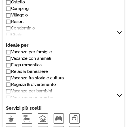
Ostello
Vicino stadio
Camping
Vicino ospedali/cliniche
Villaggio
Vicino monumenti/zone di interesse
Resort
Vicino università
Condominio
Vicino centri commerciali
Chalet
Vicino autostrada
Villetta
Vicino teatri/cinema
Ideale per
Loft
Vacanze per famiglie
Villetta a schiera
Vacanze con animali
Dormitorio
Fuga romantica
Affittacamere
Relax & benessere
Locanda
Vacanze fra storia e cultura
Pensione
Ragazzi & divertimento
Dimora storica
Vacanze per bambini
Masseria
Vacanze economiche
Casale
Vacanze nella natura
Rustico
Servizi più scelti
Soggiorni di lavoro
Vacanze sulla neve
Vacanze eco-friendly