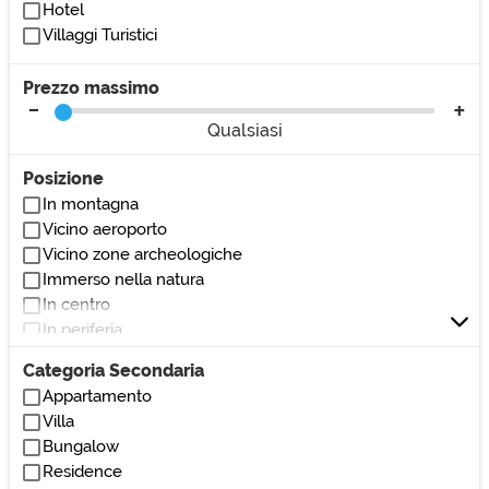
Hotel
Villaggi Turistici
Prezzo massimo
Qualsiasi
Posizione
In montagna
Vicino aeroporto
Vicino zone archeologiche
Immerso nella natura
In centro
In periferia
Vicino al mare
Categoria Secondaria
Vicino al lago
Appartamento
Vicino stazione
Villa
Vicino parchi/giardini
Bungalow
Vicino bar/ristoranti
Residence
Vicino club/discoteche