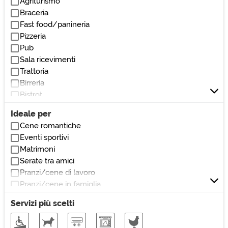
Agriturismo
Vicino parchi/giardini
Braceria
Vicino stadio
Fast food/panineria
Vicino stazione
Pizzeria
Vicino teatri/cinema
Pub
Vicino università
Sala ricevimenti
Trattoria
Birreria
Bistrot
Enoteca
Ideale per
Osteria
Cene romantiche
Self service
Eventi sportivi
Spaghetteria
Matrimoni
Taverna
Serate tra amici
Pranzi/cene di lavoro
Pranzi/cene in famiglia
Pranzi/cene veloci
Servizi più scelti
Ricorrenze/cerimonie