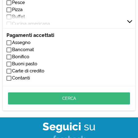
Pesce
Pizza
Buffet
Cucina americana
Cucina etnica
Pagamenti accettati
Cucina giapponese
Assegno
Cucina indiana
Bancomat
Cucina spagnola
Bonifico
Cucina sudamericana
Buoni pasto
Cucina thailandese
Carte di credito
Cucina vegana
Contanti
Fusion
Grigliata
Insalate
Panini
Pasta
Risotti
Zuppe
Seguici
su