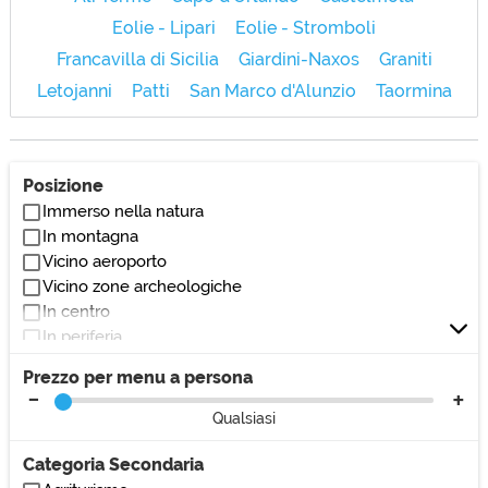
Eolie - Lipari
Eolie - Stromboli
Francavilla di Sicilia
Giardini-Naxos
Graniti
Letojanni
Patti
San Marco d'Alunzio
Taormina
Posizione
Immerso nella natura
In montagna
Vicino aeroporto
Vicino zone archeologiche
In centro
In periferia
Vicino al lago
Prezzo per menu a persona
Vicino al mare
Vicino autostrada
Qualsiasi
Vicino centri commerciali
Vicino monumenti/zone di interesse
Categoria Secondaria
Vicino ospedali/cliniche