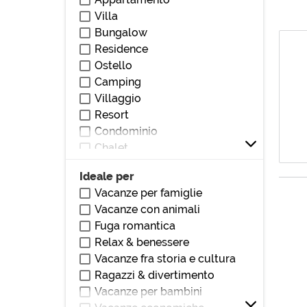
Vicino stazione
Villa
Vicino parchi/giardini
Bungalow
Vicino bar/ristoranti
Residence
Vicino club/discoteche
Ostello
Vicino stadio
Camping
Vicino ospedali/cliniche
Villaggio
Vicino monumenti/zone di
Resort
interesse
Condominio
Vicino università
Chalet
Vicino centri commerciali
Villetta
Vicino autostrada
Ideale per
Loft
Vicino teatri/cinema
Vacanze per famiglie
Villetta a schiera
Vacanze con animali
Dormitorio
Fuga romantica
Affittacamere
Relax & benessere
Locanda
Vacanze fra storia e cultura
Pensione
Ragazzi & divertimento
Dimora storica
Vacanze per bambini
Masseria