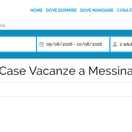
HOME
DOVE DORMIRE
DOVE MANGIARE
COSA F
ina
AGRITURISMI
BED AND BREAKFAST
09/08/2026
-
10/08/2026
2 adul
CAMPEGGI
Case Vacanze a Messin
CASE VACANZA
HOTEL
VILLAGGI TURISTICI