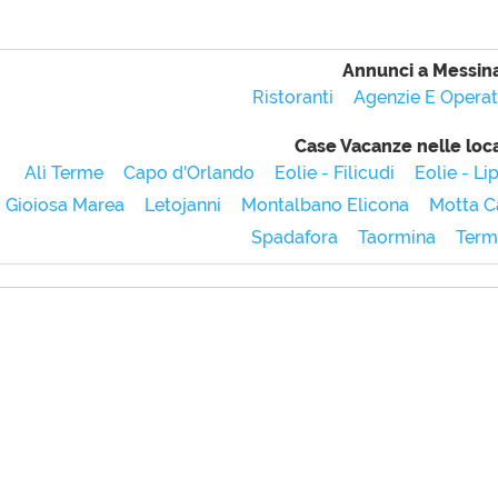
Annunci a Messin
Ristoranti
Agenzie E Operato
Case Vacanze nelle loca
Alì Terme
Capo d'Orlando
Eolie - Filicudi
Eolie - Lip
Gioiosa Marea
Letojanni
Montalbano Elicona
Motta C
Spadafora
Taormina
Term