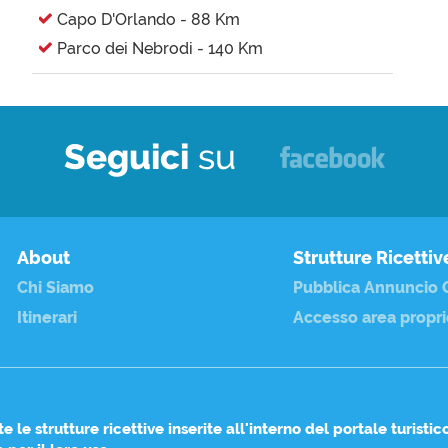
Capo D'Orlando - 88 Km
Parco dei Nebrodi - 140 Km
Seguici
su
About
Strutture Ricettiv
Chi Siamo
Pubblica Annuncio G
Itinerari
Accesso area propri
te le
strutture ricettive
inserite all'interno del portale turistic