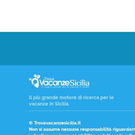
Il più grande motore di ricerca per le
vacanze in Sicilia
.
© Trovavacanzesicilia.it
Non si assume nessuna responsabilità riguardan