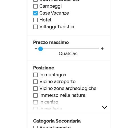
Campeggi
Case Vacanze
Hotel
Villaggi Turistici
Prezzo massimo
Qualsiasi
Posizione
In montagna
Vicino aeroporto
Vicino zone archeologiche
Immerso nella natura
In centro
In periferia
Vicino al mare
Categoria Secondaria
Vicino al lago
Appartamento