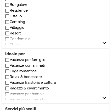
Vicino parchi/giardini
Bungalow
Vicino bar/ristoranti
Residence
Vicino club/discoteche
Ostello
Vicino stadio
Camping
Vicino ospedali/cliniche
Villaggio
Vicino monumenti/zone di interesse
Resort
Vicino università
Condominio
Vicino centri commerciali
Chalet
Vicino autostrada
Villetta
Vicino teatri/cinema
Ideale per
Loft
Vacanze per famiglie
Villetta a schiera
Vacanze con animali
Dormitorio
Fuga romantica
Affittacamere
Relax & benessere
Locanda
Vacanze fra storia e cultura
Pensione
Ragazzi & divertimento
Dimora storica
Vacanze per bambini
Masseria
Vacanze economiche
Casale
Vacanze nella natura
Rustico
Servizi più scelti