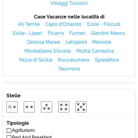
Villaggi Turistici
Case Vacanze nelle località di
Alì Terme
Capo d'Orlando
Eolie - Filicudi
Eolie - Lipari
Ficarra
Furnari
Giardini-Naxos
Gioiosa Marea
Letojanni
Messina
Montalbano Elicona
Motta Camastra
Nizza di Sicilia
Roccalumera
Spadafora
Taormina
Stelle
Tipologia
Agriturismi
Bed And Breakfast