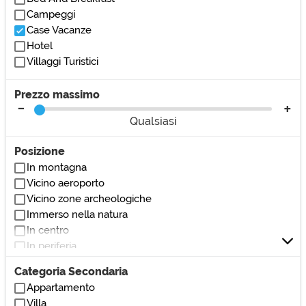
Campeggi
Case Vacanze
Hotel
Villaggi Turistici
Prezzo massimo
Qualsiasi
Posizione
In montagna
Vicino aeroporto
Vicino zone archeologiche
Immerso nella natura
In centro
In periferia
Vicino al mare
Categoria Secondaria
Vicino al lago
Appartamento
Vicino stazione
Villa