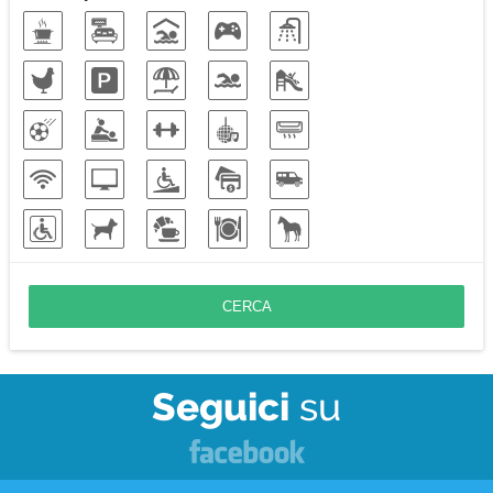
Soggiorni di lavoro
Vacanze sulla neve
Vacanze eco-friendly
Seguici
su