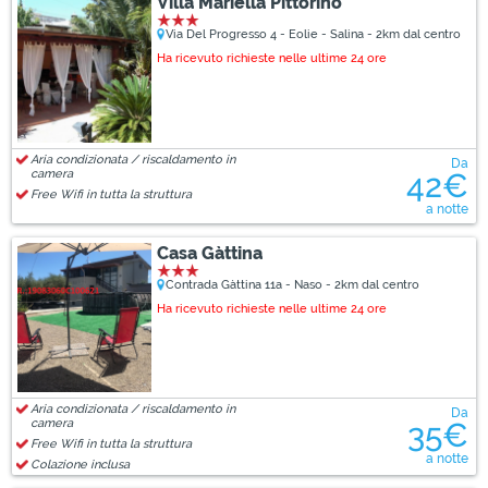
Villa Mariella Pittorino
Via Del Progresso 4 - Eolie - Salina - 2km dal centro
Ha ricevuto richieste nelle ultime 24 ore
Aria condizionata / riscaldamento in
Da
camera
42€
Free Wifi in tutta la struttura
a notte
Casa Gàttina
Contrada Gàttina 11a - Naso - 2km dal centro
Ha ricevuto richieste nelle ultime 24 ore
Aria condizionata / riscaldamento in
Da
camera
35€
Free Wifi in tutta la struttura
a notte
Colazione inclusa