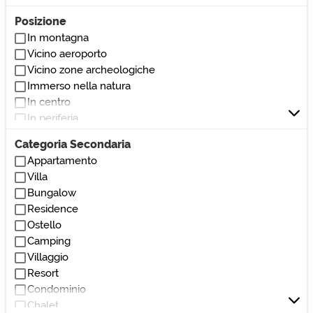
Posizione
In montagna
Vicino aeroporto
Vicino zone archeologiche
Immerso nella natura
In centro
In periferia
Vicino al mare
Categoria Secondaria
Vicino al lago
Appartamento
Vicino stazione
Villa
Vicino parchi/giardini
Bungalow
Vicino bar/ristoranti
Residence
Vicino club/discoteche
Ostello
Vicino stadio
Camping
Vicino ospedali/cliniche
Villaggio
Vicino monumenti/zone di interesse
Resort
Vicino università
Condominio
Vicino centri commerciali
Chalet
Vicino autostrada