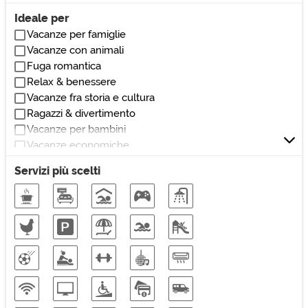
Villetta
Vicino teatri/cinema
Ideale per
Loft
Vacanze per famiglie
Villetta a schiera
Vacanze con animali
Dormitorio
Fuga romantica
Affittacamere
Relax & benessere
Locanda
Vacanze fra storia e cultura
Pensione
Ragazzi & divertimento
Dimora storica
Vacanze per bambini
Masseria
Vacanze economiche
Casale
Vacanze nella natura
Rustico
Servizi più scelti
Soggiorni di lavoro
Vacanze sulla neve
Vacanze eco-friendly