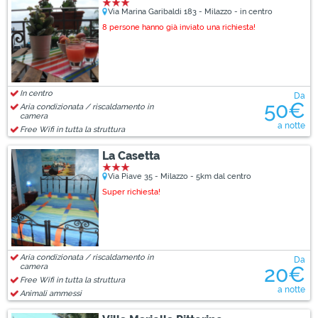
Via Marina Garibaldi 183 - Milazzo - in centro
8 persone hanno già inviato una richiesta!
In centro
Da
50€
Aria condizionata / riscaldamento in
camera
a notte
Free Wifi in tutta la struttura
La Casetta
Via Piave 35 - Milazzo - 5km dal centro
Super richiesta!
Aria condizionata / riscaldamento in
Da
camera
20€
Free Wifi in tutta la struttura
a notte
Animali ammessi