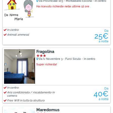
Via Provinciale 103 - Montalbano Elicona - in centro
Ha ricevuto richieste nelle ultime 12 ore
In centro
Da
25€
Animali ammessi
a notte
Fragolina
Via Iv Novembre 3 - Furci Siculo - in centro
Super richiesta!
In centro
Da
40€
Aria condizionata / riscaldamento in
camera
a notte
Free Wifi in tutta la struttura
Maredomus