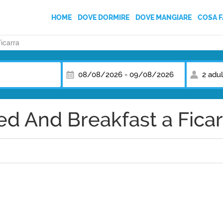
HOME
DOVE DORMIRE
DOVE MANGIARE
COSA F
Ficarra
AGRITURISMI
BED AND BREAKFAST
08/08/2026
-
09/08/2026
2 adul
CAMPEGGI
ed And Breakfast a Ficar
CASE VACANZA
HOTEL
VILLAGGI TURISTICI