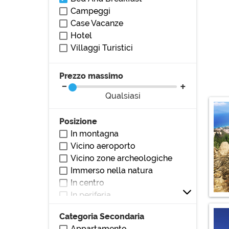
Campeggi
Case Vacanze
Hotel
Villaggi Turistici
Prezzo massimo
Qualsiasi
Posizione
In montagna
Vicino aeroporto
Vicino zone archeologiche
Immerso nella natura
In centro
In periferia
Vicino al mare
Categoria Secondaria
Vicino al lago
Appartamento