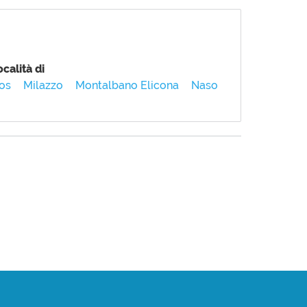
calità di
xos
Milazzo
Montalbano Elicona
Naso