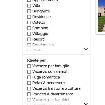
Vicino stazione
Villa
Vicino parchi/giardini
Bungalow
Vicino bar/ristoranti
Residence
Vicino club/discoteche
Ostello
Vicino stadio
Camping
Vicino ospedali/cliniche
Villaggio
Vicino monumenti/zone di
Resort
interesse
Condominio
Vicino università
Chalet
Vicino centri commerciali
Villetta
Vicino autostrada
Ideale per
Loft
Vicino teatri/cinema
Vacanze per famiglie
Villetta a schiera
Vacanze con animali
Dormitorio
Fuga romantica
Affittacamere
Relax & benessere
Locanda
Vacanze fra storia e cultura
Pensione
Ragazzi & divertimento
Dimora storica
Vacanze per bambini
Masseria