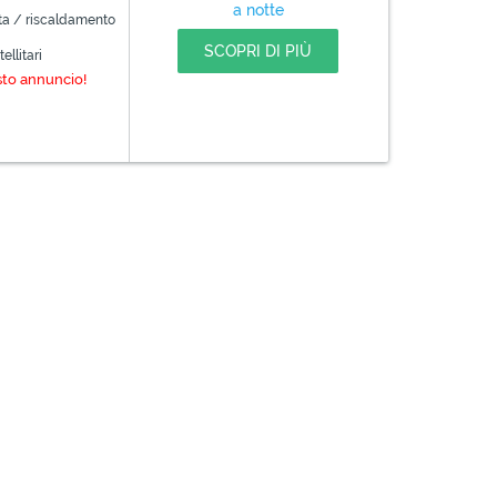
a notte
ta / riscaldamento
SCOPRI DI PIÙ
ellitari
sto annuncio!