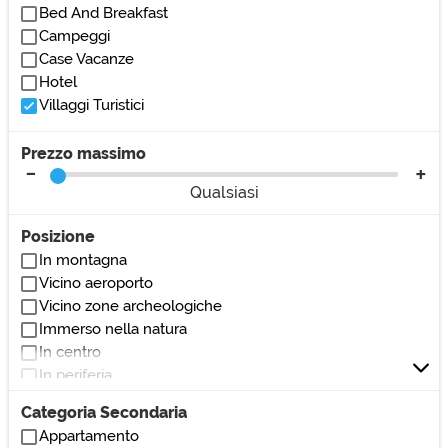
Bed And Breakfast
Campeggi
Case Vacanze
Hotel
Villaggi Turistici
Prezzo massimo
Qualsiasi
Posizione
In montagna
Vicino aeroporto
Vicino zone archeologiche
Immerso nella natura
In centro
In periferia
Vicino al mare
Categoria Secondaria
Vicino al lago
Appartamento
Vicino stazione