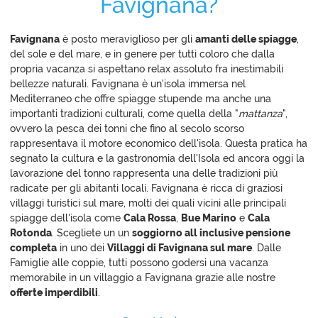
Favignana?
Favignana
è posto meraviglioso per gli
amanti delle spiagge
,
del sole e del mare, e in genere per tutti coloro che dalla
propria vacanza si aspettano relax assoluto fra inestimabili
bellezze naturali. Favignana è un'isola immersa nel
Mediterraneo che offre spiagge stupende ma anche una
importanti tradizioni culturali, come quella della "
mattanza
",
ovvero la pesca dei tonni che fino al secolo scorso
rappresentava il motore economico dell'isola. Questa pratica ha
segnato la cultura e la gastronomia dell'Isola ed ancora oggi la
lavorazione del tonno rappresenta una delle tradizioni più
radicate per gli abitanti locali. Favignana è ricca di graziosi
villaggi turistici sul mare, molti dei quali vicini alle principali
spiagge dell'isola come
Cala Rossa
,
Bue Marino
e
Cala
Rotonda
. Scegliete un un
soggiorno all inclusive pensione
completa
in uno dei
Villaggi di Favignana sul mare
. Dalle
Famiglie alle coppie, tutti possono godersi una vacanza
memorabile in un villaggio a Favignana grazie alle nostre
offerte imperdibili
.