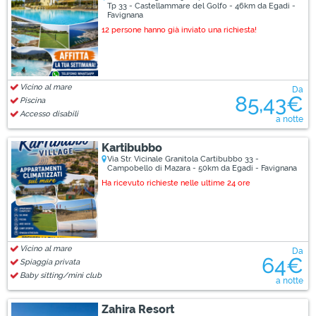
Tp 33 - Castellammare del Golfo - 46km da Egadi -
Favignana
12 persone hanno già inviato una richiesta!
Vicino al mare
Da
85,43€
Piscina
Accesso disabili
a notte
Kartibubbo
Via Str. Vicinale Granitola Cartibubbo 33 -
Campobello di Mazara - 50km da Egadi - Favignana
Ha ricevuto richieste nelle ultime 24 ore
Vicino al mare
Da
64€
Spiaggia privata
Baby sitting/mini club
a notte
Zahira Resort