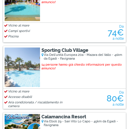
annuncio!
Vicino al mare
Da
74€
Campi sportivi
Piscina
a notte
Sporting Club Village
Via Dell'unità Europea 20a - Mazara del Vallo - 41km
da Egadi - Favignana
14 persone hanno già chiesto informazioni per questo
annuncio!
Vicino al mare
Da
80€
Accesso disabili
Aria condizionata / riscaldamento in
a notte
camera
Calamancina Resort
Via Eboli 29 - San Vito Lo Capo - 45km da Egadi -
Favignana