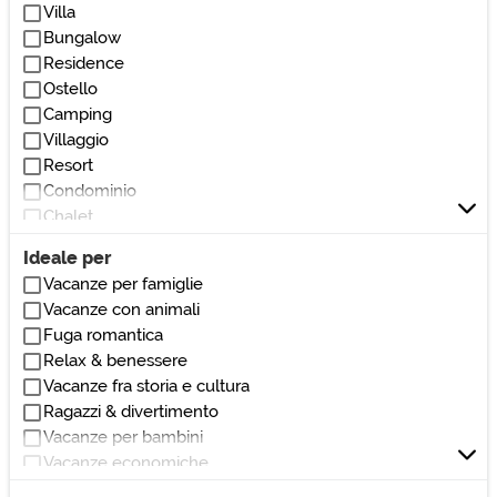
Villa
Vicino parchi/giardini
Bungalow
Vicino bar/ristoranti
Residence
Vicino club/discoteche
Ostello
Vicino stadio
Camping
Vicino ospedali/cliniche
Villaggio
Vicino monumenti/zone di interesse
Resort
Vicino università
Condominio
Vicino centri commerciali
Chalet
Vicino autostrada
Villetta
Vicino teatri/cinema
Ideale per
Loft
Vacanze per famiglie
Villetta a schiera
Vacanze con animali
Dormitorio
Fuga romantica
Affittacamere
Relax & benessere
Locanda
Vacanze fra storia e cultura
Pensione
Ragazzi & divertimento
Dimora storica
Vacanze per bambini
Masseria
Vacanze economiche
Casale
Vacanze nella natura