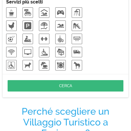
Rustico
Servizi più scelti
Soggiorni di lavoro
Vacanze sulla neve
Vacanze eco-friendly
Perché scegliere un
Villaggio Turistico a