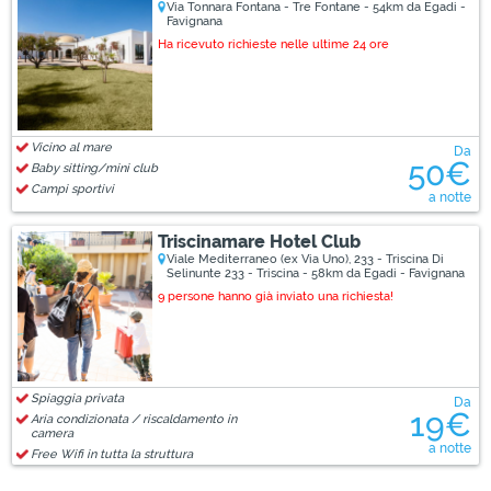
Via Tonnara Fontana - Tre Fontane - 54km da Egadi -
Favignana
Ha ricevuto richieste nelle ultime 24 ore
Vicino al mare
Da
50€
Baby sitting/mini club
Campi sportivi
a notte
Triscinamare Hotel Club
Viale Mediterraneo (ex Via Uno), 233 - Triscina Di
Selinunte 233 - Triscina - 58km da Egadi - Favignana
9 persone hanno già inviato una richiesta!
Spiaggia privata
Da
19€
Aria condizionata / riscaldamento in
camera
a notte
Free Wifi in tutta la struttura