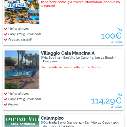
12 persone hanno già chiesto informazioni per questo
annuncio!
Vicino al mare
Da
100€
Baby sitting/mini club
Accesso disabili
a notte
Villaggio Cala Mancina A
Via Eboli 31 - San Vito Lo Capo - 45km da Egadi -
Favignana
Ha ricevuto richieste nelle ultime 24 ore
Vicino al mare
Da
114,29€
Baby sitting/mini club
Piscina
a notte
Calampiso
Contrada Sauci Grande 34 - San Vito Lo Capo - 45km
da Egadi - Favignana