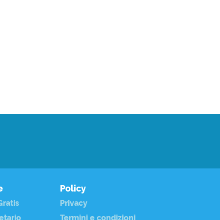
e
Policy
ratis
Privacy
etario
Termini e condizioni