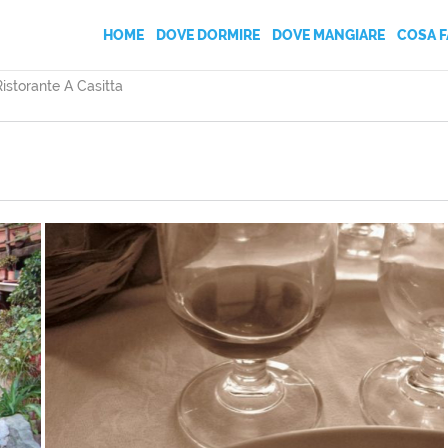
HOME
DOVE DORMIRE
DOVE MANGIARE
COSA F
Ristorante A Casitta
AGRITURISMI
BED AND BREAKFAST
CAMPEGGI
CASE VACANZA
HOTEL
VILLAGGI TURISTICI