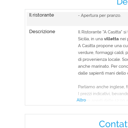
De
Il ristorante
- Apertura per pranzo.
Descrizione
Il Ristorante "A Casitta" s
Sicilia, in una
villetta
nei 
A Casitta propone una cuci
verdure, formaggi caldi, pa
di provenienza locale. So
anche marinato. Per concl
dalle sapienti mani dello
Parliamo anche inglese, f
I prezzi indicativi, bevan
Altro
Siamo aperti dalle 12:00 a
Giorno di chiusura marted
Contat