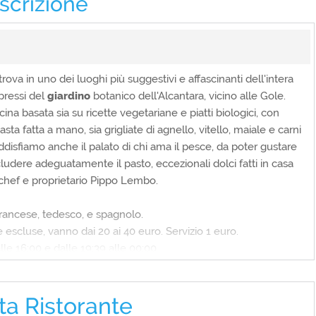
scrizione
i trova in uno dei luoghi più suggestivi e affascinanti dell'intera
pressi del
giardino
botanico dell'Alcantara, vicino alle Gole.
na basata sia su ricette vegetariane e piatti biologici, con
sta fatta a mano, sia grigliate di agnello, vitello, maiale e carni
ddisfiamo anche il palato di chi ama il pesce, da poter gustare
udere adeguatamente il pasto, eccezionali dolci fatti in casa
 chef e proprietario Pippo Lembo.
rancese, tedesco, e spagnolo.
de escluse, vanno dai 20 ai 40 euro. Servizio 1 euro.
lle 16:00 e dalle 19:39 alle 00:00
ì.
ta Ristorante