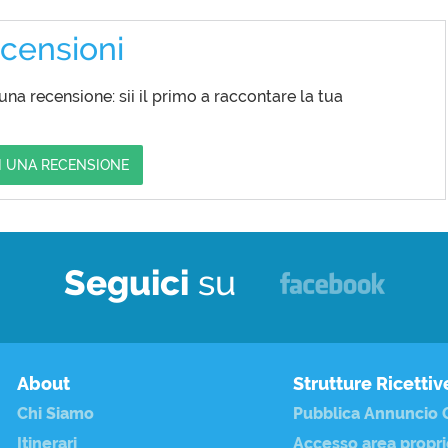
censioni
a recensione: sii il primo a raccontare la tua
I UNA RECENSIONE
Seguici
su
About
Strutture Ricettiv
Chi Siamo
Pubblica Annuncio G
Itinerari
Accesso area propri