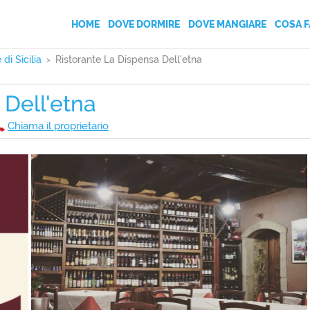
HOME
DOVE DORMIRE
DOVE MANGIARE
COSA F
 di Sicilia
Ristorante La Dispensa Dell'etna
AGRITURISMI
 Dell'etna
BED AND BREAKFAST
Chiama il proprietario
CAMPEGGI
CASE VACANZA
HOTEL
VILLAGGI TURISTICI