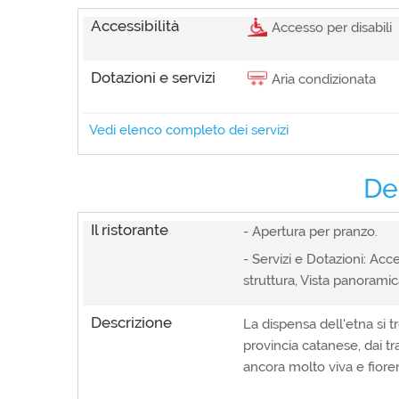
Accessibilità
Accesso per disabili
Dotazioni e servizi
Aria condizionata
Vedi elenco completo dei servizi
Ideale per
Cene romantiche, Pranzi/c
Serate tra amici
De
Posizione struttura
In centro, In montagna
Accessibilità
Il ristorante
Accesso per disabili, Anim
- Apertura per pranzo.
panoramica
- Servizi e Dotazioni: Acc
Dotazioni e servizi
Aria condizionata, Wifi gra
struttura, Vista panoramica
Descrizione
La dispensa dell'etna si tr
provincia catanese, dai tr
ancora molto viva e fiore