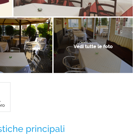
Vedi tutte le foto
,
oro
stiche principali