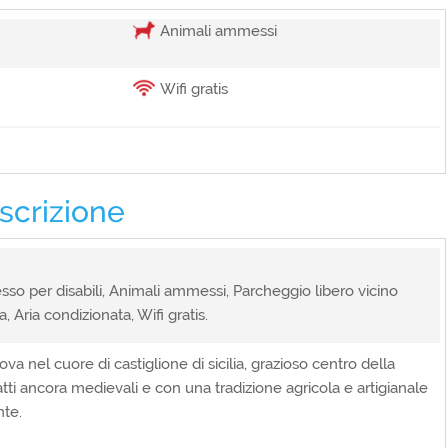
Animali ammessi
Wifi gratis
ene di lavoro, Pranzi/cene in famiglia, Pranzi/cene veloci,
scrizione
ali ammessi, Parcheggio libero vicino struttura, Vista
esso per disabili, Animali ammessi, Parcheggio libero vicino
tis
, Aria condizionata, Wifi gratis.
ova nel cuore di castiglione di sicilia, grazioso centro della
atti ancora medievali e con una tradizione agricola e artigianale
nte.