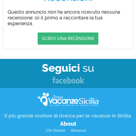
Questo annuncio non ha ancora ricevuto nessuna
recensione: sii il primo a raccontare la tua
esperienza.
SCRIVI UNA RECENSIONE
Seguici
su
Il più grande motore di ricerca per le
vacanze in Sicilia
.
About
Chi Siamo
Itinerari