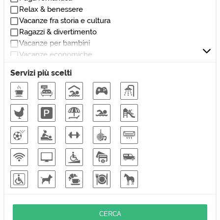
Affittacamere
Relax & benessere
Locanda
Vacanze fra storia e cultura
Pensione
Ragazzi & divertimento
Dimora storica
Vacanze per bambini
Masseria
Vacanze economiche
Casale
Vacanze nella natura
Rustico
Servizi più scelti
Soggiorni di lavoro
Vacanze sulla neve
Vacanze eco-friendly