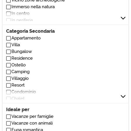
Immerso nella natura
In centro
In periferia
Vicino al mare
Categoria Secondaria
Vicino al lago
Appartamento
Vicino stazione
Villa
Vicino parchi/giardini
Bungalow
Vicino bar/ristoranti
Residence
Vicino club/discoteche
Ostello
Vicino stadio
Camping
Vicino ospedali/cliniche
Villaggio
Vicino monumenti/zone di interesse
Resort
Vicino università
Condominio
Vicino centri commerciali
Chalet
Vicino autostrada
Villetta
Vicino teatri/cinema
Ideale per
Loft
Vacanze per famiglie
Villetta a schiera
Vacanze con animali
Dormitorio
Fuga romantica