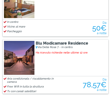
In centro
Da
50€
Vicino al mare
Parcheggio
a notte
Blu Modicamare Residence
Via Delle Rose 7 - in centro
Ha ricevuto richieste nelle ultime 12 ore
Aria condizionata / riscaldamento in
Da
camera
78,57€
Free Wifi in tutta la struttura
a notte
Tv con canali satellitari