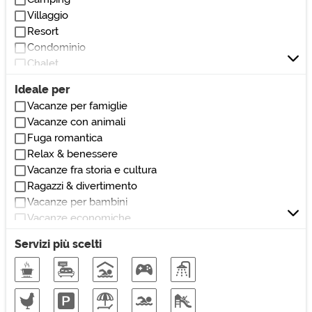
Vicino ospedali/cliniche
Villaggio
Vicino monumenti/zone di interesse
Resort
Vicino università
Condominio
Vicino centri commerciali
Chalet
Vicino autostrada
Villetta
Vicino teatri/cinema
Ideale per
Loft
Vacanze per famiglie
Villetta a schiera
Vacanze con animali
Dormitorio
Fuga romantica
Affittacamere
Relax & benessere
Locanda
Vacanze fra storia e cultura
Pensione
Ragazzi & divertimento
Dimora storica
Vacanze per bambini
Masseria
Vacanze economiche
Casale
Vacanze nella natura
Rustico
Servizi più scelti
Soggiorni di lavoro
Vacanze sulla neve
Vacanze eco-friendly