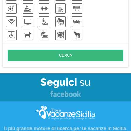
Seguici
su
Il più grande motore di ricerca per le
vacanze in Sicilia
.