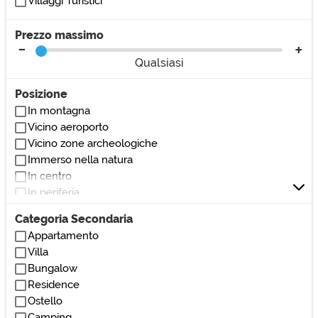
Villaggi Turistici
Prezzo massimo
Qualsiasi
Posizione
In montagna
Vicino aeroporto
Vicino zone archeologiche
Immerso nella natura
In centro
In periferia
Vicino al mare
Categoria Secondaria
Vicino al lago
Appartamento
Vicino stazione
Villa
Vicino parchi/giardini
Bungalow
Vicino bar/ristoranti
Residence
Vicino club/discoteche
Ostello
Vicino stadio
Camping