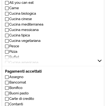
All you can eat
Carne
Cucina biologica
Cucina cinese
Cucina mediterranea
Cucina messicana
Cucina tipica
Cucina vegetariana
Pesce
Pizza
Buffet
Cucina americana
Cucina etnica
Pagamenti accettati
Cucina giapponese
Assegno
Cucina indiana
Bancomat
Cucina spagnola
Bonifico
Cucina sudamericana
Buoni pasto
Cucina thailandese
Carte di credito
Cucina vegana
Contanti