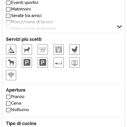
Eventi sportivi
Spaghetteria
Matrimoni
Taverna
Serate tra amici
Pranzi/cene di lavoro
Pranzi/cene in famiglia
Pranzi/cene veloci
Servizi più scelti
Ricorrenze/cerimonie
Apertura
Pranzo
Cena
Notturno
Tipo di cucina