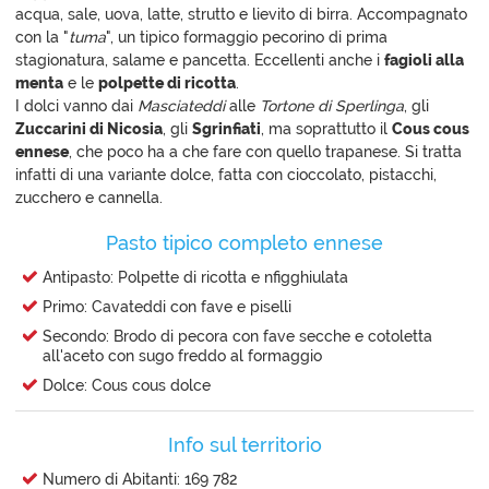
acqua, sale, uova, latte, strutto e lievito di birra. Accompagnato
con la "
tuma
", un tipico formaggio pecorino di prima
stagionatura, salame e pancetta. Eccellenti anche i
fagioli alla
menta
e le
polpette di ricotta
.
I dolci vanno dai
Masciateddi
alle
Tortone di Sperlinga
, gli
Zuccarini di Nicosia
, gli
Sgrinfiati
, ma soprattutto il
Cous cous
ennese
, che poco ha a che fare con quello trapanese. Si tratta
infatti di una variante dolce, fatta con cioccolato, pistacchi,
zucchero e cannella.
Pasto tipico completo ennese
Antipasto: Polpette di ricotta e nfigghiulata
Primo: Cavateddi con fave e piselli
Secondo: Brodo di pecora con fave secche e cotoletta
all'aceto con sugo freddo al formaggio
Dolce: Cous cous dolce
Info sul territorio
Numero di Abitanti: 169 782