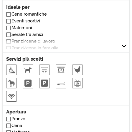
Enoteca
Ideale per
Osteria
Cene romantiche
Self service
Eventi sportivi
Spaghetteria
Matrimoni
Taverna
Serate tra amici
Pranzi/cene di lavoro
Pranzi/cene in famiglia
Pranzi/cene veloci
Servizi più scelti
Ricorrenze/cerimonie
Apertura
Pranzo
Cena