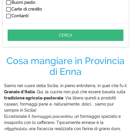
Buoni pasto
Cucina thailandese
Carte di credito
Cucina vegana
Contanti
Fusion
Grigliata
Insalate
Panini
Pasta
Risotti
Cosa mangiare in Provincia
Zuppe
di Enna
Siamo nel cuore della Sicilia, in pieno entroterra, in quel che fu il
Granaio d'Italia
. Qui, la cucina non può che essere basata sulla
tradizione agricola-pastorale
. Via libera quindi a prodotti
caseari, formaggi pane e, naturalmente, dolci... siamo pur
sempre in Sicilia!
Eccezionale il
formaggio piacentinu
, un formaggio speziato e
insaporito con lo zafferano. Tipicamente ennese è la
nfigghiulata
, una focaccia realizzata con farina di grano duro,