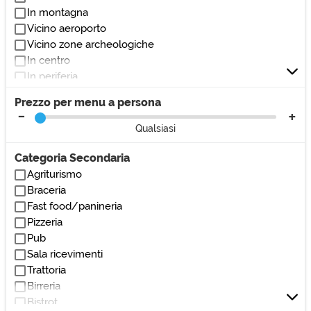
In montagna
Vicino aeroporto
Vicino zone archeologiche
In centro
In periferia
Vicino al lago
Prezzo per menu a persona
Vicino al mare
Vicino autostrada
Qualsiasi
Vicino centri commerciali
Vicino monumenti/zone di interesse
Categoria Secondaria
Vicino ospedali/cliniche
Agriturismo
Vicino parchi/giardini
Braceria
Vicino stadio
Fast food/panineria
Vicino stazione
Pizzeria
Vicino teatri/cinema
Pub
Vicino università
Sala ricevimenti
Trattoria
Birreria
Bistrot