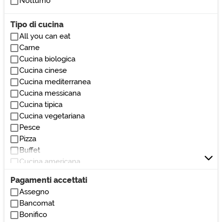
Notturno
Tipo di cucina
All you can eat
Carne
Cucina biologica
Cucina cinese
Cucina mediterranea
Cucina messicana
Cucina tipica
Cucina vegetariana
Pesce
Pizza
Buffet
Cucina americana
Cucina etnica
Pagamenti accettati
Cucina giapponese
Assegno
Cucina indiana
Bancomat
Cucina spagnola
Bonifico
Cucina sudamericana