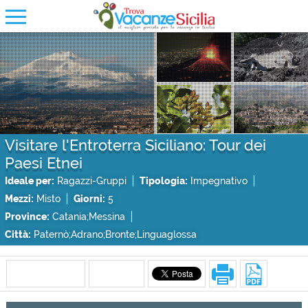
Visitare l'Entroterra Siciliano: Tour dei
Paesi Etnei
Ideale per:
Ragazzi-Gruppi
Tipologia:
Impegnativo
Mezzi:
Misto
Giorni:
5
Province:
Catania;Messina
Città:
Paternò;Adrano;Bronte;Linguaglossa