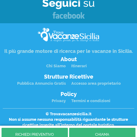
Seguici
su
Il più grande motore di ricerca per le
vacanze in Sicilia
.
About
Chi Siamo
Itinerari
Strutture Ricettive
Pubblica Annuncio Gratis
Accesso area proprietario
Policy
Privacy
Termini e condizioni
© Trovavacanzesicilia.it
Non si assume nessuna responsabilità riguardante le
strutture
ricettive
inserite all'interno del portale turistico.
e declina ogni responsabilità per tali contenuti o per il loro uso.
RICHIEDI PREVENTIVO
CHIAMA
Emade Srl - P. IVA 02699950818