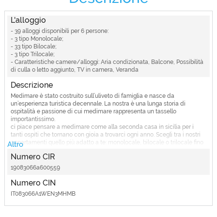
Metodi di pagamento
Assegno, Bancomat, Bonifico, Carte di credito, Contanti
L'alloggio
Spese aggiuntive
- 39 alloggi disponibili per 6 persone:
Colazione, Pulizia giornaliera, Spiaggia privata (lettino e ombrellone),
- 3 tipo Monolocale;
Tassa di soggiorno
- 33 tipo Bilocale;
- 3 tipo Trilocale;
Politiche di cancellazione
- Caratteristiche camere/alloggi: Aria condizionata, Balcone, Possibilità
Cancellazione gratuita entro un periodo dal check-in
di culla o letto aggiunto, TV in camera, Veranda
Attività e Sport
Descrizione
Escursioni, Parco giochi, Piscina
Medimare è stato costruito sull’uliveto di famiglia e nasce da
Bar e Ristorante
un’esperienza turistica decennale. La nostra è una lunga storia di
ospitalità e passione di cui medimare rappresenta un tassello
Bar, Colazione a buffet, Cucina tipica, Menu per intolleranze (per celiaci),
Pizzeria, Ristorante
importantissimo.
ci piace pensare a medimare come alla seconda casa in sicilia per i
tanti ospiti che tornano con gioia a trovarci ogni anno. Scegli tra i nostri
appartamenti quello più adatto a te: monolocale, bilocale o trilocale fino
Altro
a 6 posti letto. Ti sentirai come a casa grazie a tutti i nostri
comfort
,
Numero CIR
senza rinunciare a sicurezza e privacy. Gli appartamenti sono dotati di
aria condizionata autonoma, televisore, cucina con forno e ampio
19083066a600559
frigorifero, bagno privato con box doccia e asciugacapelli, giardinetto
indipendente o terrazzino con tavolo e sedie, parcheggio interno.
Numero CIN
IT083066A1WEN3MHMB