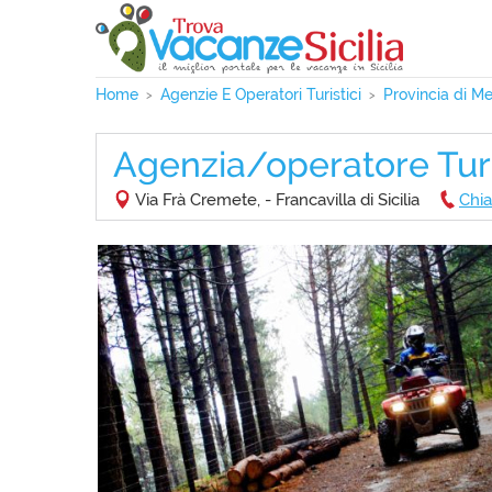
Home
Agenzie E Operatori Turistici
Provincia di M
Agenzia/operatore Turi
Via Frà Cremete, - Francavilla di Sicilia
Chia