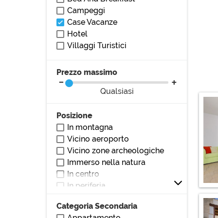
Campeggi
Case Vacanze
Hotel
Villaggi Turistici
Prezzo massimo
Qualsiasi
Posizione
In montagna
Vicino aeroporto
Vicino zone archeologiche
Immerso nella natura
In centro
In periferia
Vicino al mare
Categoria Secondaria
Vicino al lago
Appartamento