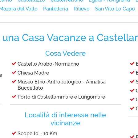
Mazara del Vallo
Pantelleria
Rilievo
San Vito Lo Capo
e una Casa Vacanze a Castella
Cosa Vedere
Castello Arabo-Normanno
Chiesa Madre
e
Museo Etno-Antropologico - Annalisa
Buccellato
Porto di Castellammare e Lungomare
e
G
Località di interesse nelle
vicinanze
Scopello - 10 Km