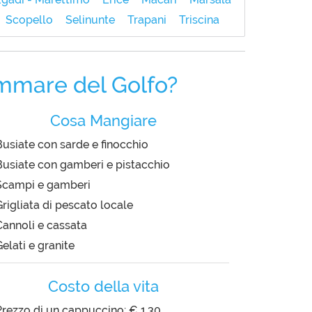
Scopello
Selinunte
Trapani
Triscina
mmare del Golfo?
Cosa Mangiare
Busiate con sarde e finocchio
Busiate con gamberi e pistacchio
Scampi e gamberi
Grigliata di pescato locale
Cannoli e cassata
elati e granite
Costo della vita
Prezzo di un cappuccino: € 1,30