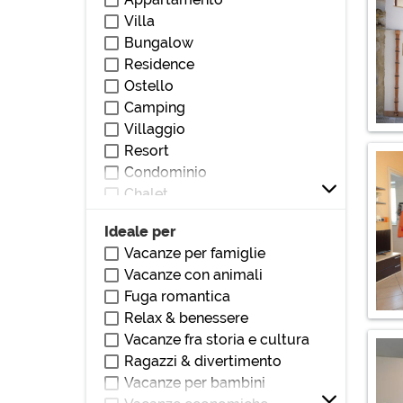
Vicino stazione
Villa
Vicino parchi/giardini
Bungalow
Vicino bar/ristoranti
Residence
Vicino club/discoteche
Ostello
Vicino stadio
Camping
Vicino ospedali/cliniche
Villaggio
Vicino monumenti/zone di
Resort
interesse
Condominio
Vicino università
Chalet
Vicino centri commerciali
Villetta
Vicino autostrada
Ideale per
Loft
Vicino teatri/cinema
Vacanze per famiglie
Villetta a schiera
Vacanze con animali
Dormitorio
Fuga romantica
Affittacamere
Relax & benessere
Locanda
Vacanze fra storia e cultura
Pensione
Ragazzi & divertimento
Dimora storica
Vacanze per bambini
Masseria