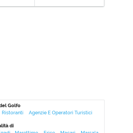
del Golfo
Ristoranti
Agenzie E Operatori Turistici
lità di
gadi - Marettimo
Erice
Macari
Marsala