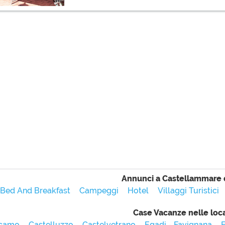
Annunci a Castellammare 
Bed And Breakfast
Campeggi
Hotel
Villaggi Turistici
Case Vacanze nelle loca
camo
Castelluzzo
Castelvetrano
Egadi - Favignana
E