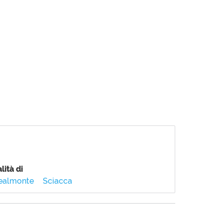
lità di
ealmonte
Sciacca