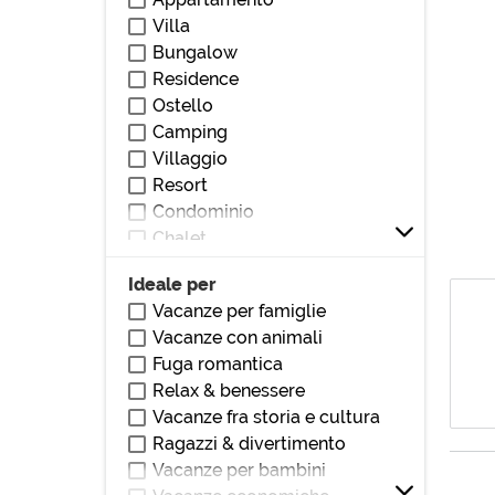
Vicino stazione
Villa
Vicino parchi/giardini
Bungalow
Vicino bar/ristoranti
Residence
Vicino club/discoteche
Ostello
Vicino stadio
Camping
Vicino ospedali/cliniche
Villaggio
Vicino monumenti/zone di
Resort
interesse
Condominio
Vicino università
Chalet
Vicino centri commerciali
Villetta
Vicino autostrada
Ideale per
Loft
Vicino teatri/cinema
Vacanze per famiglie
Villetta a schiera
Vacanze con animali
Dormitorio
Fuga romantica
Affittacamere
Relax & benessere
Locanda
Vacanze fra storia e cultura
Pensione
Ragazzi & divertimento
Dimora storica
Vacanze per bambini
Masseria