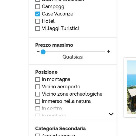
Campeggi
Case Vacanze
Hotel
Villaggi Turistici
Prezzo massimo
Qualsiasi
Posizione
In montagna
Vicino aeroporto
Vicino zone archeologiche
Immerso nella natura
In centro
In periferia
Vicino al mare
Categoria Secondaria
Vicino al lago
Appartamento