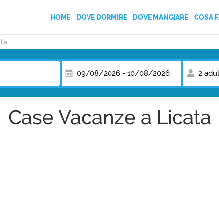
HOME
DOVE DORMIRE
DOVE MANGIARE
COSA F
ata
AGRITURISMI
BED AND BREAKFAST
09/08/2026
-
10/08/2026
2 adul
CAMPEGGI
Case Vacanze a Licata
CASE VACANZA
HOTEL
VILLAGGI TURISTICI