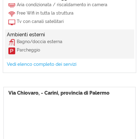
Aria condizionata / riscaldamento in camera
Free Wifi in tutta la struttura
Tv con canali satellitari
Ambienti esterni
Bagno/doccia esterna
Parcheggio
Vedi elenco completo dei servizi
Posizione struttura
Vicino bar/ristoranti
Spazi Comuni
Cucina, Cucina/soggiorno, Ingresso, Lavanderia, Ripostiglio, Salone
Via Chiovaro, - Carini, provincia di Palermo
Dotazioni Camere
Aria condizionata / riscaldamento in camera, Asciugacapelli, Asse e
ferro da stiro, Culla, Elettrodomestici, Free Wifi in tutta la struttura,
Lenzuola, asciugamani, Tv con canali satellitari
Ambienti e servizi esterni
Area barbecue, Bagno/doccia esterna, Balcone, Cucina esterna, Gazebo,
Lavanderia, Parcheggio, Parcheggio custodito, Piscina, Piscina
idromassaggio, Terrazza, Veranda