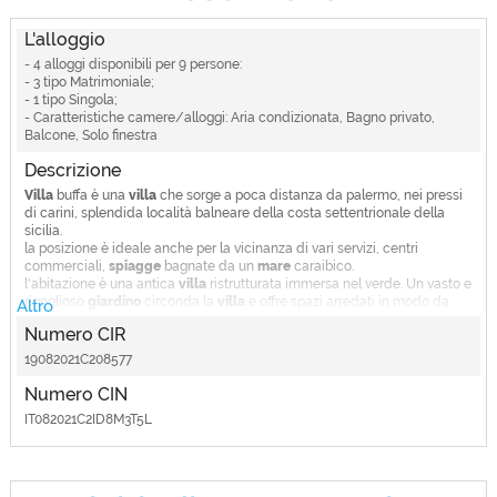
L'alloggio
- 4 alloggi disponibili per 9 persone:
- 3 tipo Matrimoniale;
- 1 tipo Singola;
- Caratteristiche camere/alloggi: Aria condizionata, Bagno privato,
Balcone, Solo finestra
Descrizione
Villa
buffa è una
villa
che sorge a poca distanza da palermo, nei pressi
di carini, splendida località balneare della costa settentrionale della
sicilia.
la posizione è ideale anche per la vicinanza di vari servizi, centri
commerciali,
spiagge
bagnate da un
mare
caraibico.
l'abitazione è una antica
villa
ristrutturata immersa nel verde. Un vasto e
rigoglioso
giardino
circonda la
villa
e offre spazi arredati in modo da
Altro
poter trascorrere piacevolmente dei momenti all'aria aperta.
Numero CIR
godetevi la vostra meritata vacanza in 200 mq. Di
villa
, più un'ampia
veranda con vista sulla
piscina
e circondata da 2000 mq. Di
giardino
,
19082021C208577
dove potete raccogliere e degustare i frutti biologici, ( limoni, arance,
mandarini, fichi e fichi d'india ), direttamente dall'albero. All'interno della
Numero CIN
villa
vi è tutto ciò che può servire per trascorrere una vacanza
IT082021C2ID8M3T5L
indimenticabile all'insegna del
relax
e del
divertimento
. Vi è anche un
tavolo da ping pong. La
villa
dispone di servizio wi-fi. La
piscina
ha un
sistema di disinfezione per mezzo della elettrolisi del sale. La
produzione di cloro si ottiene attraverso un procedimento di scissione
della molecola di cloruro di sodio (sale) ottenendo acido ipocloroso