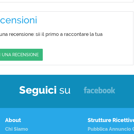
censioni
a recensione: sii il primo a raccontare la tua
I UNA RECENSIONE
Seguici
su
About
Strutture Ricettiv
Chi Siamo
Pubblica Annuncio G