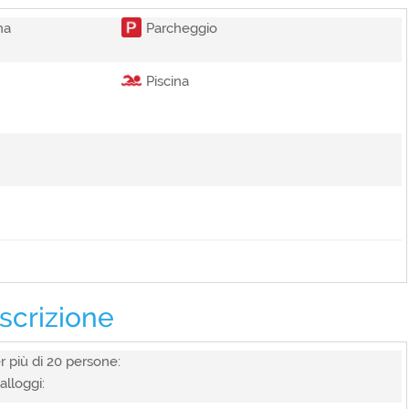
na
Parcheggio
Piscina
scrizione
cia esterna, Campi sportivi, Parcheggio, Parcheggio libero
i, Piscina
er più di 20 persone:
alloggi:
ni)