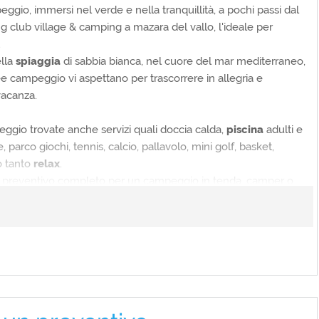
ranti, Escursioni, Noleggio auto/moto, Noleggio bici,
ggio, immersi nel verde e nella tranquillità, a pochi passi dal
redito
ing club village & camping a mazara del vallo, l'ideale per
.
ella
spiaggia
di sabbia bianca, nel cuore del mar mediterraneo,
 campeggio vi aspettano per trascorrere in allegria e
canze nella natura
vacanza.
peggio trovate anche servizi quali doccia calda,
piscina
adulti e
 parco giochi, tennis, calcio, pallavolo, mini golf, basket,
o tanto
relax
.
n preventivo completo per un campeggio in tenda, camper o