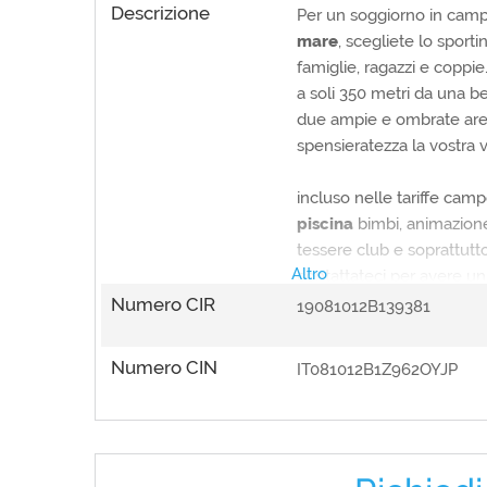
Servizi Struttura
Descrizione
Convenzioni con bar/risto
Per un soggiorno in campe
Pagamento con carta di c
mare
, scegliete lo sport
Accessibilità
famiglie, ragazzi e coppie
Animali ammessi
a soli 350 metri da una b
Bar e Ristorante
Bar, Pizzeria, Ristorante
due ampie e ombrate aree
Ideale per
Vacanze eco-friendly, Va
spensieratezza la vostra 
Posizione struttura
Immerso nella natura
incluso nelle tariffe cam
piscina
bimbi, animazione,
tessere club e soprattutt
Altro
contattateci per avere u
caravan.
Numero CIR
19081012B139381
Numero CIN
IT081012B1Z962OYJP