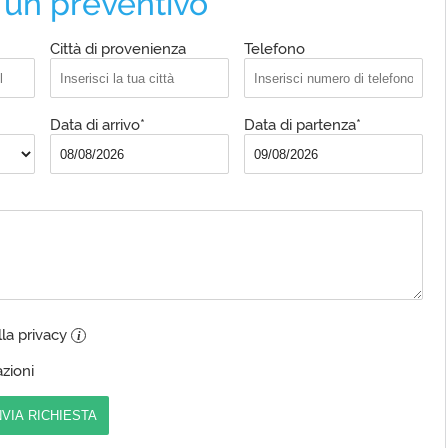
 un preventivo
Città di provenienza
Telefono
Data di arrivo*
Data di partenza*
lla privacy
i
zioni
NVIA RICHIESTA