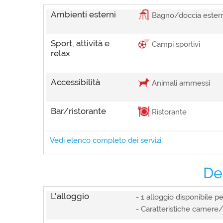
Ambienti esterni
Bagno/doccia ester
Sport, attività e
Campi sportivi
relax
Accessibilità
Animali ammessi
Bar/ristorante
Ristorante
Vedi elenco completo dei servizi
Spazi Comuni
Bar, Negozi/boutique
De
Ambienti e servizi
Area barbecue, Bagno/doc
esterni
vicino, Parco/giardino
Attività e Sport
L'alloggio
Animazione, Campi sportiv
- 1 alloggio disponibile p
- Caratteristiche camere/
Dotazioni Camere
Free Wifi (solo aree comu