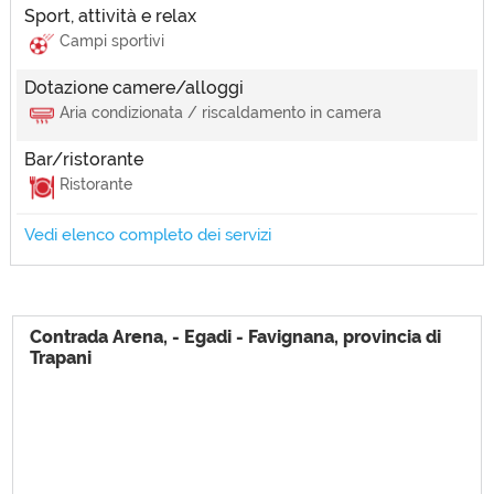
Sport, attività e relax
Campi sportivi
Dotazione camere/alloggi
Aria condizionata / riscaldamento in camera
Bar/ristorante
Ristorante
Vedi elenco completo dei servizi
Ideale per
Fuga romantica, Vacanze nella natura, Vacanze per bambini, Vacanze per
famiglie, Vacanze eco-friendly
Posizione struttura
Contrada Arena, - Egadi - Favignana, provincia di
Immerso nella natura, Vicino al mare, Vicino parchi/giardini
Trapani
Spazi Comuni
Bar, Negozi/boutique
Ambienti e servizi esterni
Area barbecue, Campi sportivi, Gazebo, Parco giochi, Parco/giardino,
Parcheggio