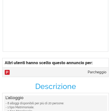
Attività e Sport
Animazione, Campi sportivi, Escursioni, Negozi e boutique, Parco giochi
Dotazioni Camere
Aria condizionata / riscaldamento in camera
Servizi Struttura
Convenzioni con bar/ristoranti
Bar e Ristorante
Bar, Cucina tipica, Pizzeria, Ristorante
Altri utenti hanno scelto questo annuncio per:
Parcheggio
Descrizione
L'alloggio
- 8 alloggi disponibili per più di 20 persone:
- 1 tipo Matrimoniale;