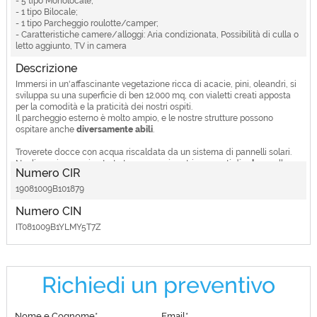
- 5 tipo Monolocale;
- 1 tipo Bilocale;
- 1 tipo Parcheggio roulotte/camper;
- Caratteristiche camere/alloggi: Aria condizionata, Possibilità di culla o
letto aggiunto, TV in camera
Descrizione
Immersi in un'affascinante vegetazione ricca di acacie, pini, oleandri, si
sviluppa su una superficie di ben 12.000 mq, con vialetti creati apposta
per la comodità e la praticità dei nostri ospiti.
Il parcheggio esterno è molto ampio, e le nostre strutture possono
ospitare anche
diversamente abili
.
Troverete docce con acqua riscaldata da un sistema di pannelli solari.
Negli spazi comuni potrete trascorrere i vostri momenti di
relax
, nelle
Numero CIR
piazzole potrete sistemare le vostre tende o parcheggiare i vostri
camper o caravan, potendo disporre di punti luce per i vostri servizi.
19081009B101879
Numero CIN
IT081009B1YLMY5T7Z
Richiedi un preventivo
Nome e Cognome*
Email*