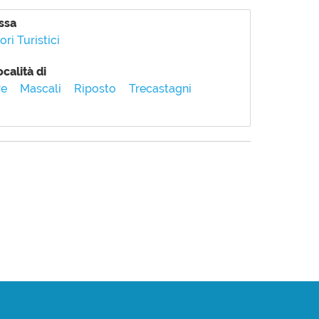
ssa
ri Turistici
calità di
re
Mascali
Riposto
Trecastagni