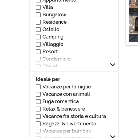
Vicino stazione
Villa
Vicino parchi/giardini
Bungalow
Vicino bar/ristoranti
Residence
Vicino club/discoteche
Ostello
Vicino stadio
Camping
Vicino ospedali/cliniche
Villaggio
Vicino monumenti/zone di
Resort
interesse
Condominio
Vicino università
Chalet
Vicino centri commerciali
Villetta
Vicino autostrada
Ideale per
Loft
Vicino teatri/cinema
Vacanze per famiglie
Villetta a schiera
Vacanze con animali
Dormitorio
Fuga romantica
Affittacamere
Relax & benessere
Locanda
Vacanze fra storia e cultura
Pensione
Ragazzi & divertimento
Dimora storica
Vacanze per bambini
Masseria