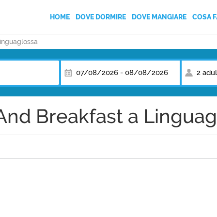
HOME
DOVE DORMIRE
DOVE MANGIARE
COSA F
inguaglossa
AGRITURISMI
BED AND BREAKFAST
07/08/2026
-
08/08/2026
2 adul
CAMPEGGI
And Breakfast a Linguag
CASE VACANZA
HOTEL
VILLAGGI TURISTICI