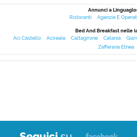
Annunci a Linguaglo
Ristoranti
Agenzie E Operato
Bed And Breakfast nelle lo
Aci Castello
Acireale
Caltagirone
Catania
Giar
Zafferana Etnea
Seguici
su