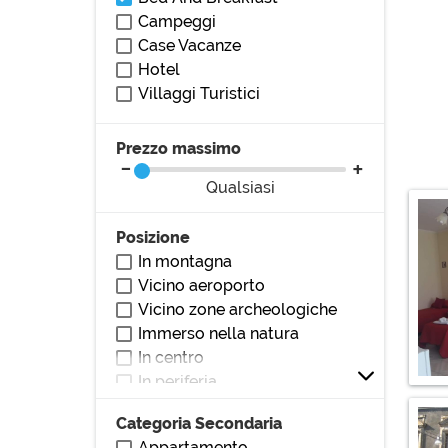
Campeggi
Case Vacanze
Hotel
Villaggi Turistici
Prezzo massimo
Qualsiasi
Posizione
In montagna
Vicino aeroporto
Vicino zone archeologiche
Immerso nella natura
In centro
In periferia
Vicino al mare
Categoria Secondaria
Vicino al lago
Appartamento